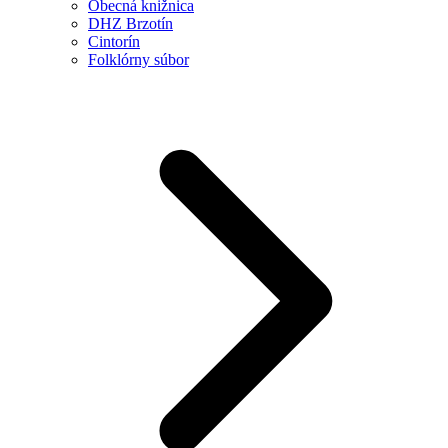
Obecná knižnica
DHZ Brzotín
Cintorín
Folklórny súbor