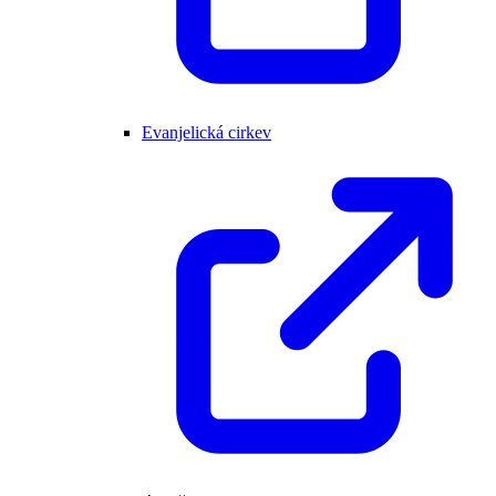
Evanjelická cirkev