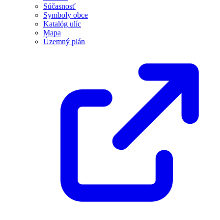
Súčasnosť
Symboly obce
Katalóg ulíc
Mapa
Územný plán