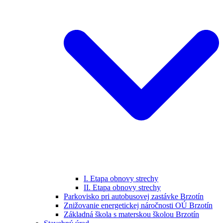
I. Etapa obnovy strechy
II. Etapa obnovy strechy
Parkovisko pri autobusovej zastávke Brzotín
Znižovanie energetickej náročnosti OÚ Brzotín
Základná škola s materskou školou Brzotín