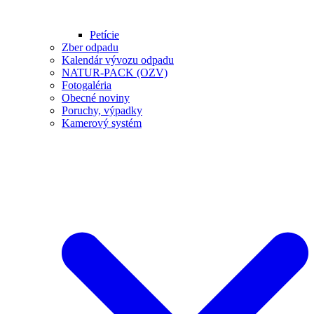
Petície
Zber odpadu
Kalendár vývozu odpadu
NATUR-PACK (OZV)
Fotogaléria
Obecné noviny
Poruchy, výpadky
Kamerový systém