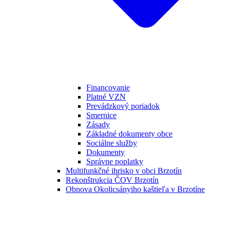
Financovanie
Platné VZN
Prevádzkový poriadok
Smernice
Zásady
Základné dokumenty obce
Sociálne služby
Dokumenty
Správne poplatky
Multifunkčné ihrisko v obci Brzotín
Rekonštrukcia ČOV Brzotín
Obnova Okolicsányiho kaštieľa v Brzotíne