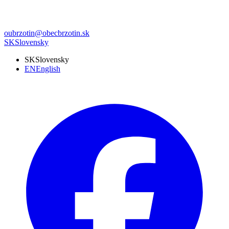
oubrzotin@obecbrzotin.sk
SK
Slovensky
SK
Slovensky
EN
English