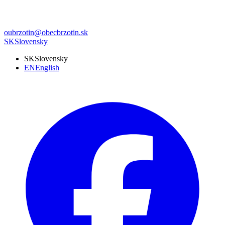
oubrzotin@obecbrzotin.sk
SK
Slovensky
SK
Slovensky
EN
English