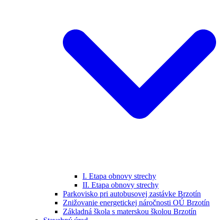
I. Etapa obnovy strechy
II. Etapa obnovy strechy
Parkovisko pri autobusovej zastávke Brzotín
Znižovanie energetickej náročnosti OÚ Brzotín
Základná škola s materskou školou Brzotín