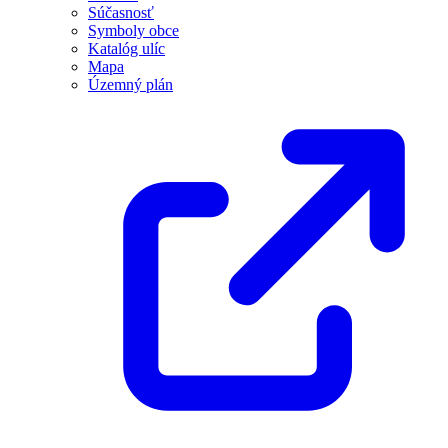
Súčasnosť
Symboly obce
Katalóg ulíc
Mapa
Územný plán