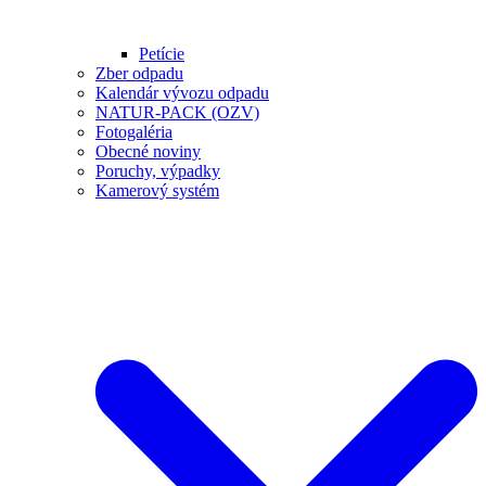
Petície
Zber odpadu
Kalendár vývozu odpadu
NATUR-PACK (OZV)
Fotogaléria
Obecné noviny
Poruchy, výpadky
Kamerový systém