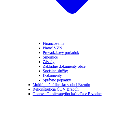
Financovanie
Platné VZN
Prevádzkový poriadok
Smernice
Zásady
Základné dokumenty obce
Sociálne služby
Dokumenty
Správne poplatky
Multifunkčné ihrisko v obci Brzotín
Rekonštrukcia ČOV Brzotín
Obnova Okolicsányiho kaštieľa v Brzotíne