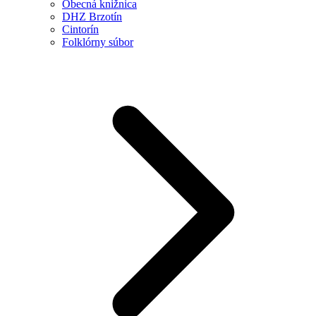
Obecná knižnica
DHZ Brzotín
Cintorín
Folklórny súbor