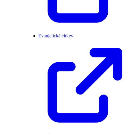
Evanjelická cirkev