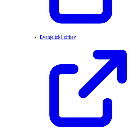
Evanjelická cirkev