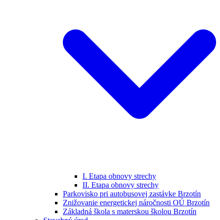
I. Etapa obnovy strechy
II. Etapa obnovy strechy
Parkovisko pri autobusovej zastávke Brzotín
Znižovanie energetickej náročnosti OÚ Brzotín
Základná škola s materskou školou Brzotín