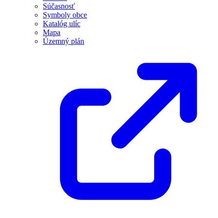
Súčasnosť
Symboly obce
Katalóg ulíc
Mapa
Územný plán