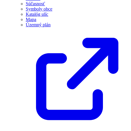
Súčasnosť
Symboly obce
Katalóg ulíc
Mapa
Územný plán