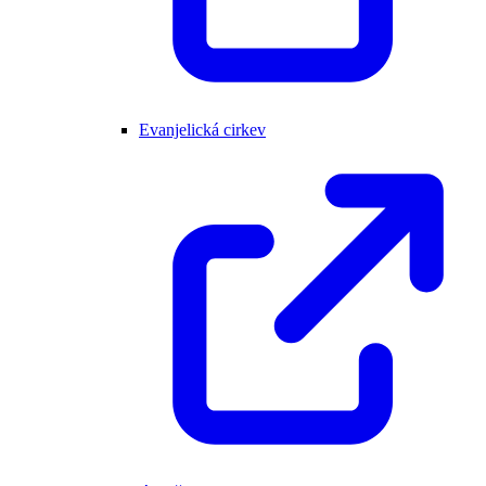
Evanjelická cirkev