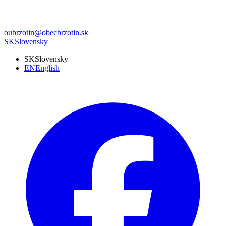
oubrzotin@obecbrzotin.sk
SK
Slovensky
SK
Slovensky
EN
English