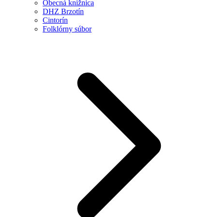
Obecná knižnica
DHZ Brzotín
Cintorín
Folklórny súbor