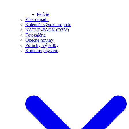
Petície
Zber odpadu
Kalendár vývozu odpadu
NATUR-PACK (OZV)
Fotogaléria
Obecné noviny
Poruchy, výpadky
Kamerový systém