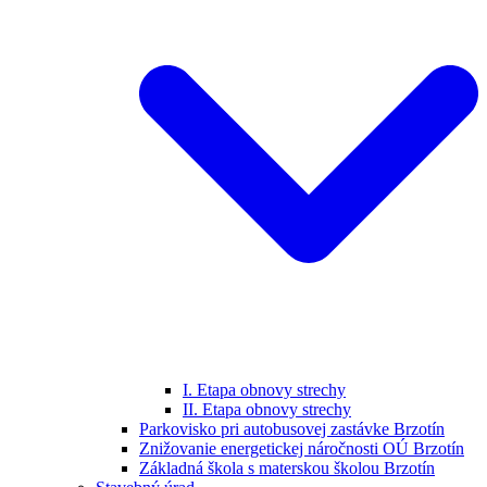
I. Etapa obnovy strechy
II. Etapa obnovy strechy
Parkovisko pri autobusovej zastávke Brzotín
Znižovanie energetickej náročnosti OÚ Brzotín
Základná škola s materskou školou Brzotín