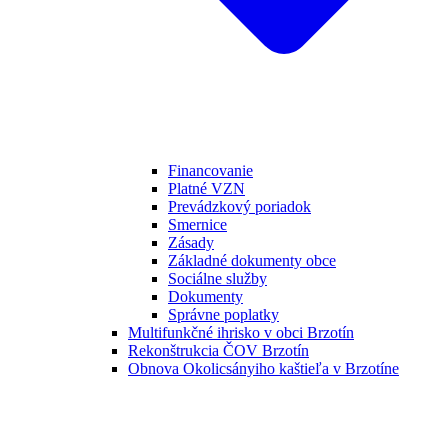
Financovanie
Platné VZN
Prevádzkový poriadok
Smernice
Zásady
Základné dokumenty obce
Sociálne služby
Dokumenty
Správne poplatky
Multifunkčné ihrisko v obci Brzotín
Rekonštrukcia ČOV Brzotín
Obnova Okolicsányiho kaštieľa v Brzotíne