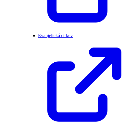
Evanjelická cirkev