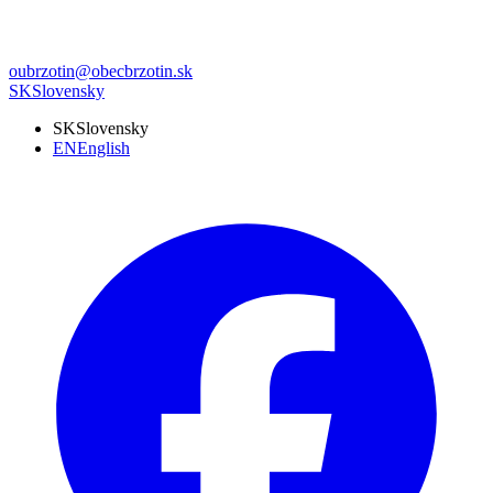
oubrzotin@obecbrzotin.sk
SK
Slovensky
SK
Slovensky
EN
English