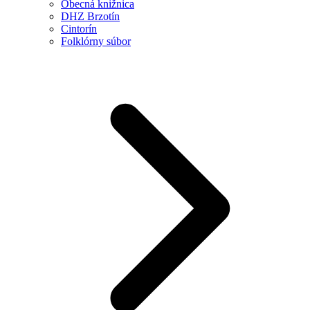
Obecná knižnica
DHZ Brzotín
Cintorín
Folklórny súbor