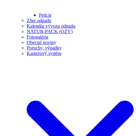
Petície
Zber odpadu
Kalendár vývozu odpadu
NATUR-PACK (OZV)
Fotogaléria
Obecné noviny
Poruchy, výpadky
Kamerový systém