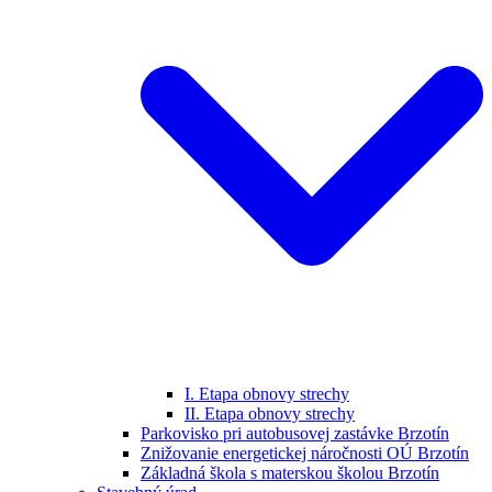
I. Etapa obnovy strechy
II. Etapa obnovy strechy
Parkovisko pri autobusovej zastávke Brzotín
Znižovanie energetickej náročnosti OÚ Brzotín
Základná škola s materskou školou Brzotín