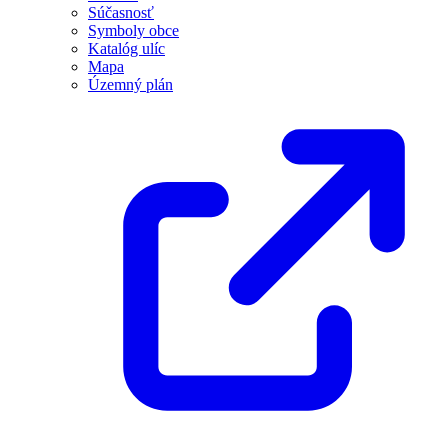
Súčasnosť
Symboly obce
Katalóg ulíc
Mapa
Územný plán