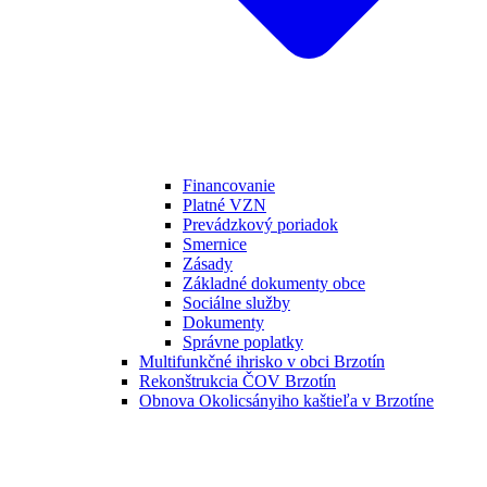
Financovanie
Platné VZN
Prevádzkový poriadok
Smernice
Zásady
Základné dokumenty obce
Sociálne služby
Dokumenty
Správne poplatky
Multifunkčné ihrisko v obci Brzotín
Rekonštrukcia ČOV Brzotín
Obnova Okolicsányiho kaštieľa v Brzotíne