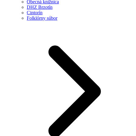
Obecná knižnica
DHZ Brzotín
Cintorín
Folklórny súbor