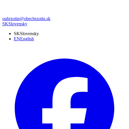
oubrzotin@obecbrzotin.sk
SK
Slovensky
SK
Slovensky
EN
English