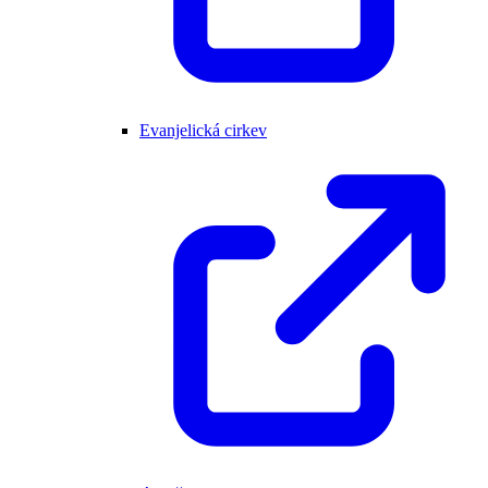
Evanjelická cirkev