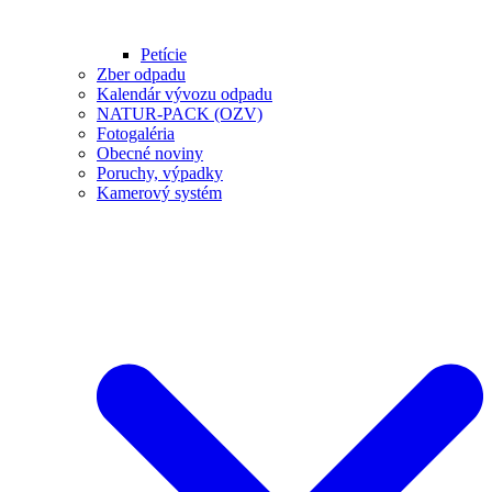
Petície
Zber odpadu
Kalendár vývozu odpadu
NATUR-PACK (OZV)
Fotogaléria
Obecné noviny
Poruchy, výpadky
Kamerový systém