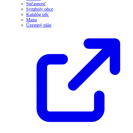
Súčasnosť
Symboly obce
Katalóg ulíc
Mapa
Územný plán