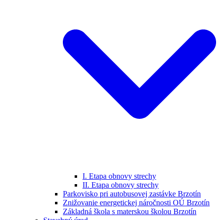
I. Etapa obnovy strechy
II. Etapa obnovy strechy
Parkovisko pri autobusovej zastávke Brzotín
Znižovanie energetickej náročnosti OÚ Brzotín
Základná škola s materskou školou Brzotín