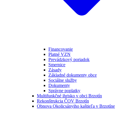
Financovanie
Platné VZN
Prevádzkový poriadok
Smernice
Zásady
Základné dokumenty obce
Sociálne služby
Dokumenty
Správne poplatky
Multifunkčné ihrisko v obci Brzotín
Rekonštrukcia ČOV Brzotín
Obnova Okolicsányiho kaštieľa v Brzotíne