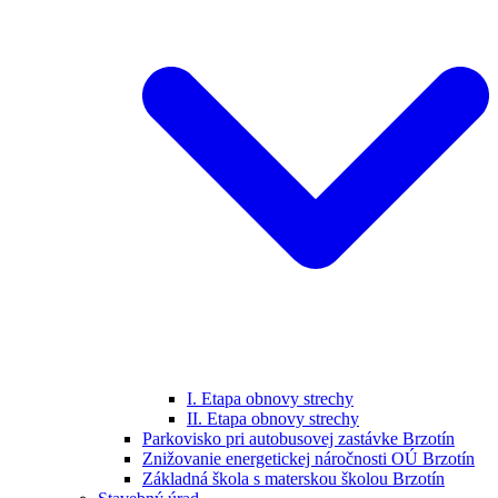
I. Etapa obnovy strechy
II. Etapa obnovy strechy
Parkovisko pri autobusovej zastávke Brzotín
Znižovanie energetickej náročnosti OÚ Brzotín
Základná škola s materskou školou Brzotín