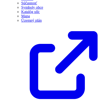
Súčasnosť
Symboly obce
Katalóg ulíc
Mapa
Územný plán