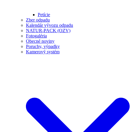
Petície
Zber odpadu
Kalendár vývozu odpadu
NATUR-PACK (OZV)
Fotogaléria
Obecné noviny
Poruchy, výpadky
Kamerový systém