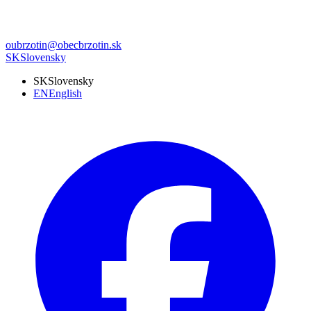
oubrzotin@obecbrzotin.sk
SK
Slovensky
SK
Slovensky
EN
English