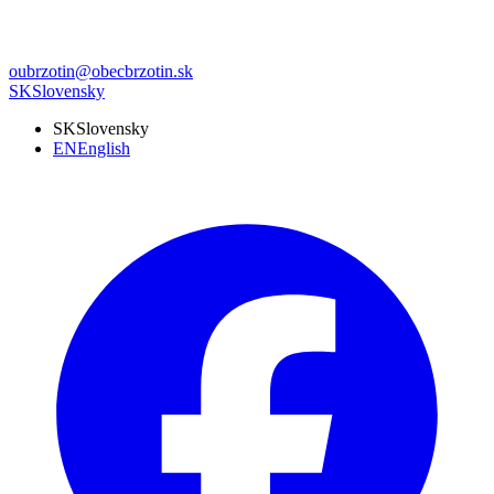
oubrzotin@obecbrzotin.sk
SK
Slovensky
SK
Slovensky
EN
English