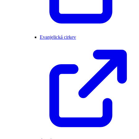
Evanjelická cirkev