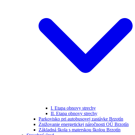
I. Etapa obnovy strechy
II. Etapa obnovy strechy
Parkovisko pri autobusovej zastávke Brzotín
Znižovanie energetickej náročnosti OÚ Brzotín
Základná škola s materskou školou Brzotín