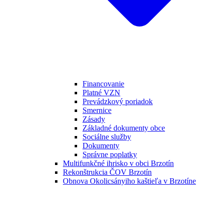
Financovanie
Platné VZN
Prevádzkový poriadok
Smernice
Zásady
Základné dokumenty obce
Sociálne služby
Dokumenty
Správne poplatky
Multifunkčné ihrisko v obci Brzotín
Rekonštrukcia ČOV Brzotín
Obnova Okolicsányiho kaštieľa v Brzotíne