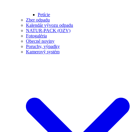
Petície
Zber odpadu
Kalendár vývozu odpadu
NATUR-PACK (OZV)
Fotogaléria
Obecné noviny
Poruchy, výpadky
Kamerový systém