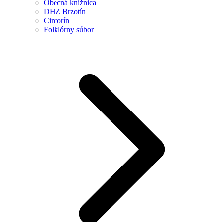
Obecná knižnica
DHZ Brzotín
Cintorín
Folklórny súbor