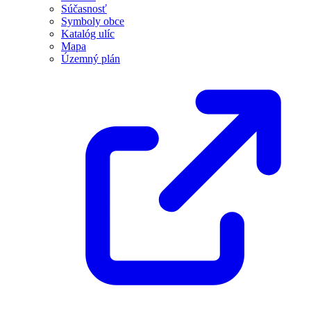
Súčasnosť
Symboly obce
Katalóg ulíc
Mapa
Územný plán