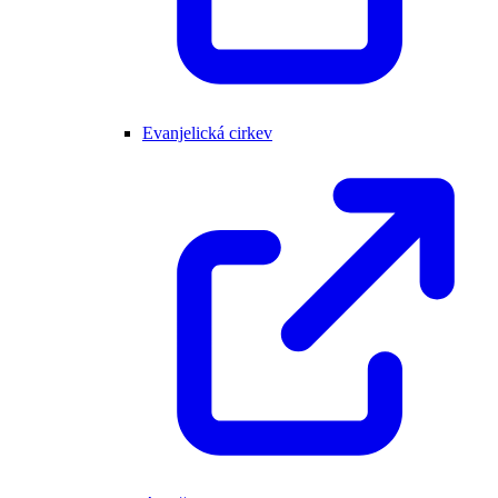
Evanjelická cirkev