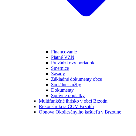
Financovanie
Platné VZN
Prevádzkový poriadok
Smernice
Zásady
Základné dokumenty obce
Sociálne služby
Dokumenty
Správne poplatky
Multifunkčné ihrisko v obci Brzotín
Rekonštrukcia ČOV Brzotín
Obnova Okolicsányiho kaštieľa v Brzotíne