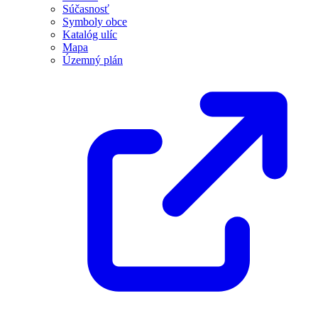
Súčasnosť
Symboly obce
Katalóg ulíc
Mapa
Územný plán