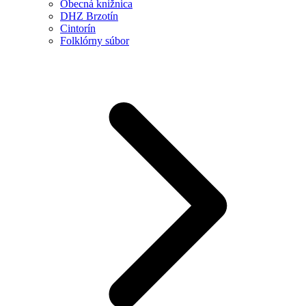
Obecná knižnica
DHZ Brzotín
Cintorín
Folklórny súbor