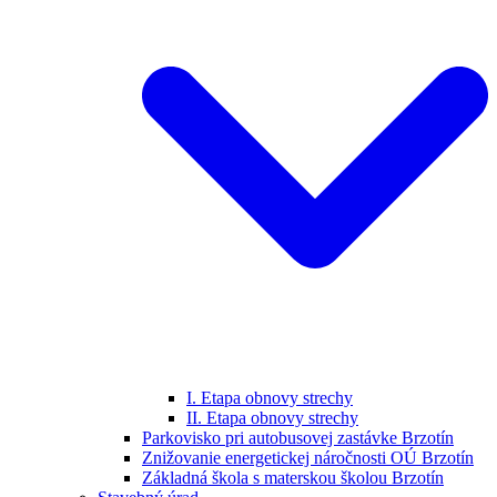
I. Etapa obnovy strechy
II. Etapa obnovy strechy
Parkovisko pri autobusovej zastávke Brzotín
Znižovanie energetickej náročnosti OÚ Brzotín
Základná škola s materskou školou Brzotín