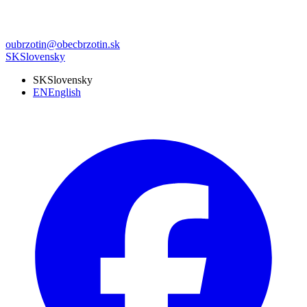
oubrzotin@obecbrzotin.sk
SK
Slovensky
SK
Slovensky
EN
English