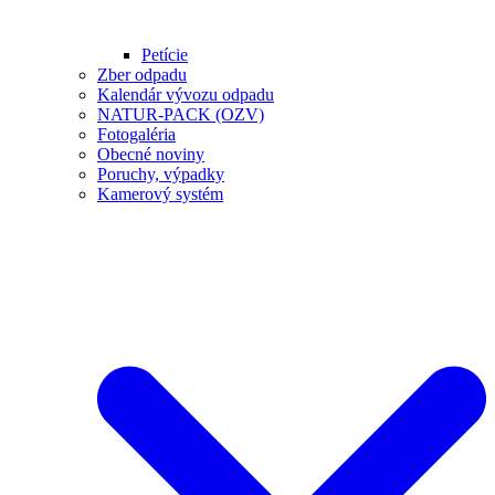
Petície
Zber odpadu
Kalendár vývozu odpadu
NATUR-PACK (OZV)
Fotogaléria
Obecné noviny
Poruchy, výpadky
Kamerový systém