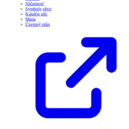
Súčasnosť
Symboly obce
Katalóg ulíc
Mapa
Územný plán