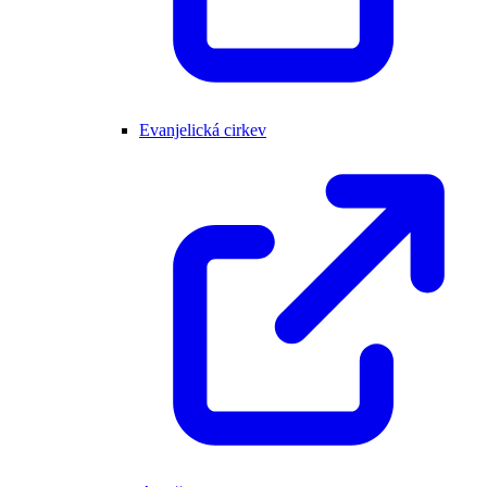
Evanjelická cirkev