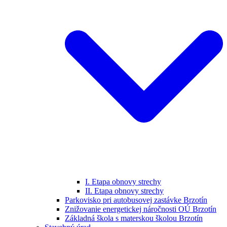
I. Etapa obnovy strechy
II. Etapa obnovy strechy
Parkovisko pri autobusovej zastávke Brzotín
Znižovanie energetickej náročnosti OÚ Brzotín
Základná škola s materskou školou Brzotín