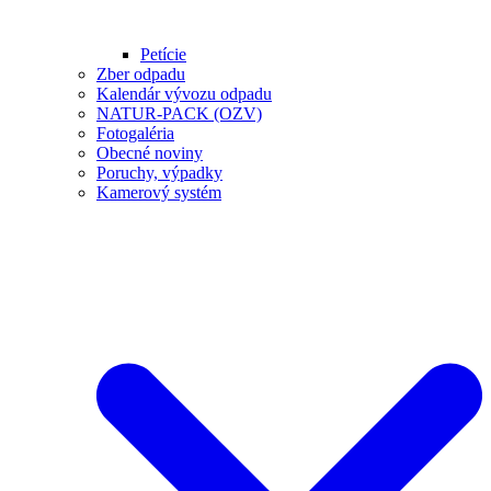
Petície
Zber odpadu
Kalendár vývozu odpadu
NATUR-PACK (OZV)
Fotogaléria
Obecné noviny
Poruchy, výpadky
Kamerový systém