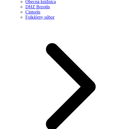
Obecná knižnica
DHZ Brzotín
Cintorín
Folklórny súbor