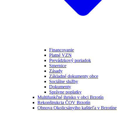
Financovanie
Platné VZN
Prevádzkový poriadok
Smernice
Zásady
Základné dokumenty obce
Sociálne služby
Dokumenty
Správne poplatky
Multifunkčné ihrisko v obci Brzotín
Rekonštrukcia ČOV Brzotín
Obnova Okolicsányiho kaštieľa v Brzotíne