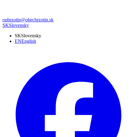
oubrzotin@obecbrzotin.sk
SK
Slovensky
SK
Slovensky
EN
English