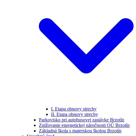
I. Etapa obnovy strechy
II. Etapa obnovy strechy
Parkovisko pri autobusovej zastávke Brzotín
Znižovanie energetickej náročnosti OÚ Brzotín
Základná škola s materskou školou Brzotín