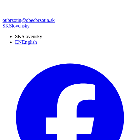
oubrzotin@obecbrzotin.sk
SK
Slovensky
SK
Slovensky
EN
English