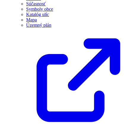
Súčasnosť
Symboly obce
Katalóg ulíc
Mapa
Územný plán