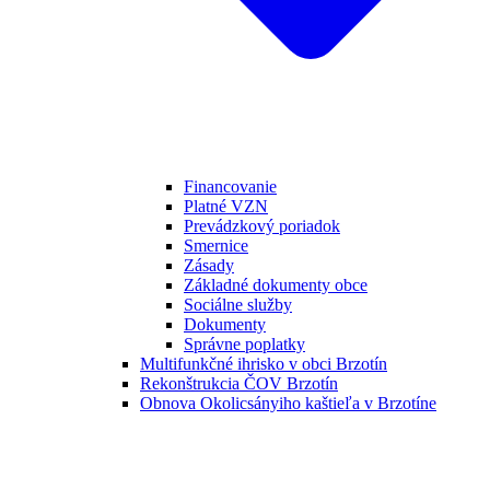
Financovanie
Platné VZN
Prevádzkový poriadok
Smernice
Zásady
Základné dokumenty obce
Sociálne služby
Dokumenty
Správne poplatky
Multifunkčné ihrisko v obci Brzotín
Rekonštrukcia ČOV Brzotín
Obnova Okolicsányiho kaštieľa v Brzotíne