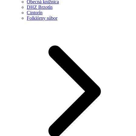
Obecná knižnica
DHZ Brzotín
Cintorín
Folklórny súbor