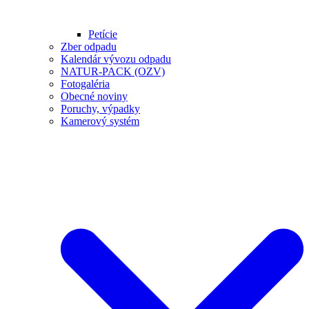
Petície
Zber odpadu
Kalendár vývozu odpadu
NATUR-PACK (OZV)
Fotogaléria
Obecné noviny
Poruchy, výpadky
Kamerový systém