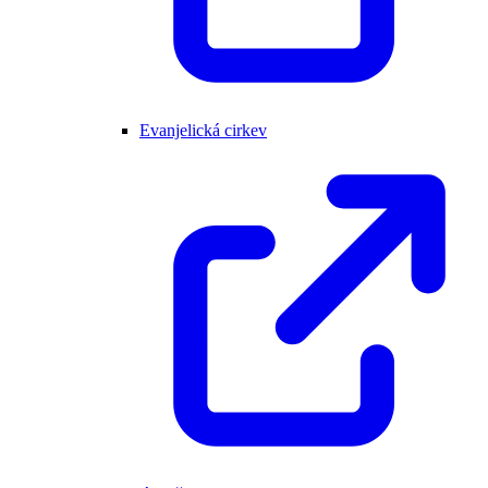
Evanjelická cirkev