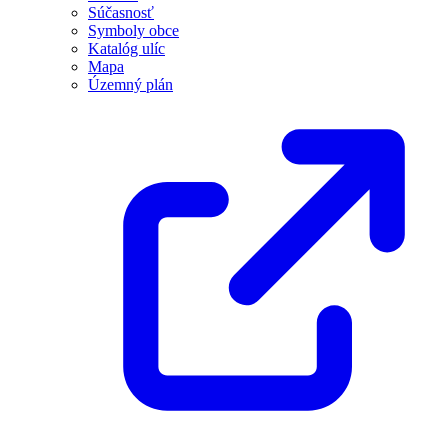
Súčasnosť
Symboly obce
Katalóg ulíc
Mapa
Územný plán