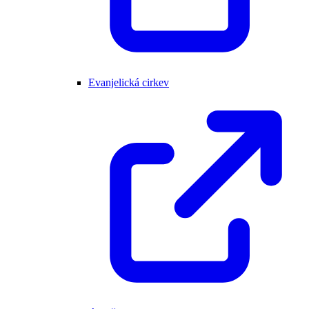
Evanjelická cirkev