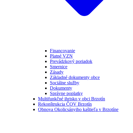
Financovanie
Platné VZN
Prevádzkový poriadok
Smernice
Zásady
Základné dokumenty obce
Sociálne služby
Dokumenty
Správne poplatky
Multifunkčné ihrisko v obci Brzotín
Rekonštrukcia ČOV Brzotín
Obnova Okolicsányiho kaštieľa v Brzotíne