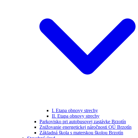
I. Etapa obnovy strechy
II. Etapa obnovy strechy
Parkovisko pri autobusovej zastávke Brzotín
Znižovanie energetickej náročnosti OÚ Brzotín
Základná škola s materskou školou Brzotín