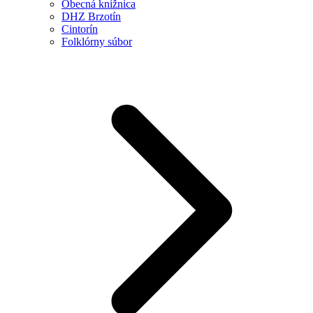
Obecná knižnica
DHZ Brzotín
Cintorín
Folklórny súbor