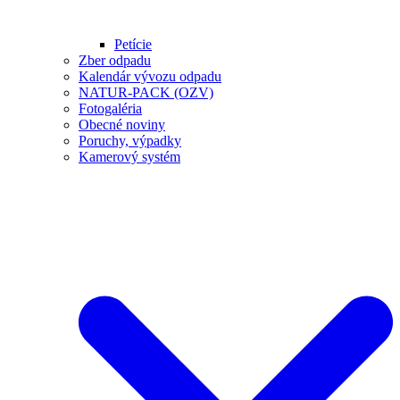
Petície
Zber odpadu
Kalendár vývozu odpadu
NATUR-PACK (OZV)
Fotogaléria
Obecné noviny
Poruchy, výpadky
Kamerový systém