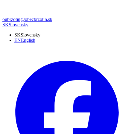
oubrzotin@obecbrzotin.sk
SK
Slovensky
SK
Slovensky
EN
English