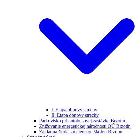
I. Etapa obnovy strechy
II. Etapa obnovy strechy
Parkovisko pri autobusovej zastávke Brzotín
Znižovanie energetickej náročnosti OÚ Brzotín
Základná škola s materskou školou Brzotín