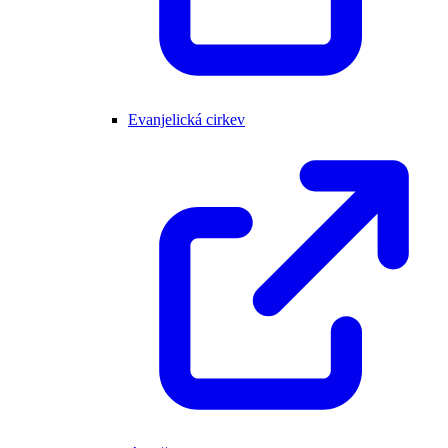
Evanjelická cirkev