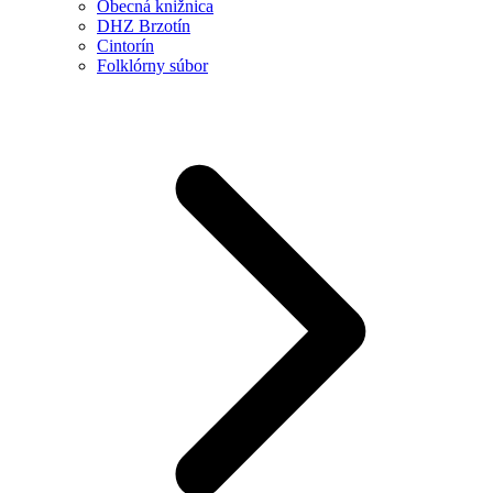
Obecná knižnica
DHZ Brzotín
Cintorín
Folklórny súbor