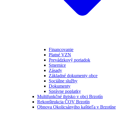
Financovanie
Platné VZN
Prevádzkový poriadok
Smernice
Zásady
Základné dokumenty obce
Sociálne služby
Dokumenty
Správne poplatky
Multifunkčné ihrisko v obci Brzotín
Rekonštrukcia ČOV Brzotín
Obnova Okolicsányiho kaštieľa v Brzotíne