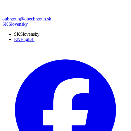
oubrzotin@obecbrzotin.sk
SK
Slovensky
SK
Slovensky
EN
English