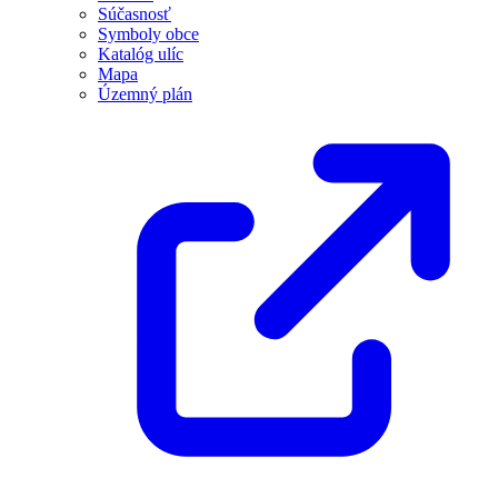
Súčasnosť
Symboly obce
Katalóg ulíc
Mapa
Územný plán