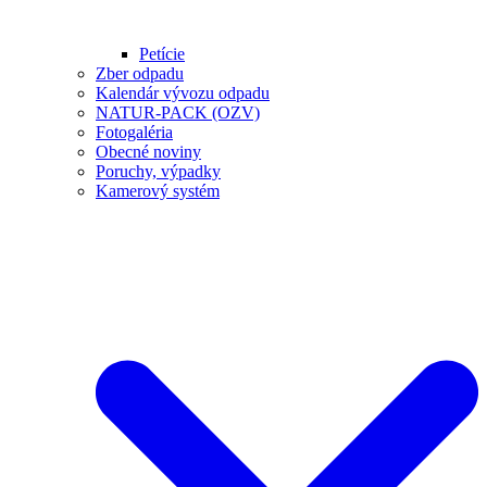
Petície
Zber odpadu
Kalendár vývozu odpadu
NATUR-PACK (OZV)
Fotogaléria
Obecné noviny
Poruchy, výpadky
Kamerový systém