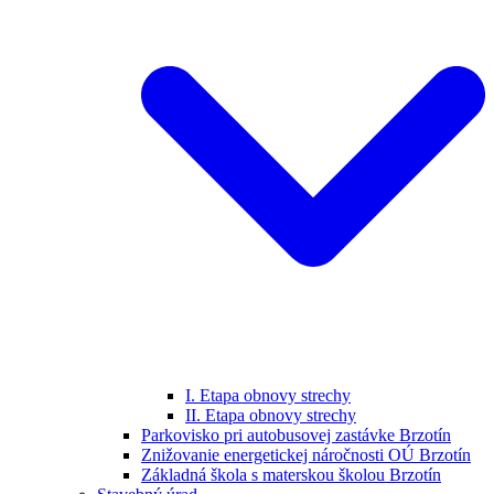
I. Etapa obnovy strechy
II. Etapa obnovy strechy
Parkovisko pri autobusovej zastávke Brzotín
Znižovanie energetickej náročnosti OÚ Brzotín
Základná škola s materskou školou Brzotín