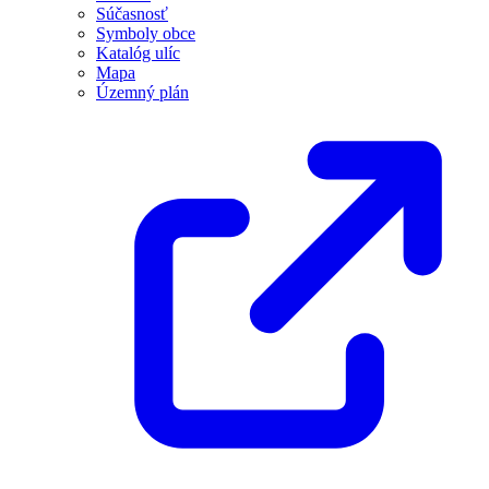
Súčasnosť
Symboly obce
Katalóg ulíc
Mapa
Územný plán