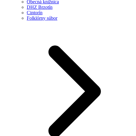
Obecná knižnica
DHZ Brzotín
Cintorín
Folklórny súbor