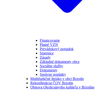
Financovanie
Platné VZN
Prevádzkový poriadok
Smernice
Zásady
Základné dokumenty obce
Sociálne služby
Dokumenty
Správne poplatky
Multifunkčné ihrisko v obci Brzotín
Rekonštrukcia ČOV Brzotín
Obnova Okolicsányiho kaštieľa v Brzotíne