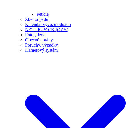
Petície
Zber odpadu
Kalendár vývozu odpadu
NATUR-PACK (OZV)
Fotogaléria
Obecné noviny
Poruchy, výpadky
Kamerový systém