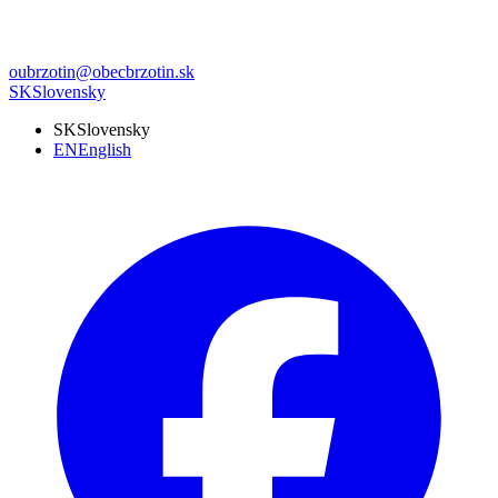
oubrzotin@obecbrzotin.sk
SK
Slovensky
SK
Slovensky
EN
English