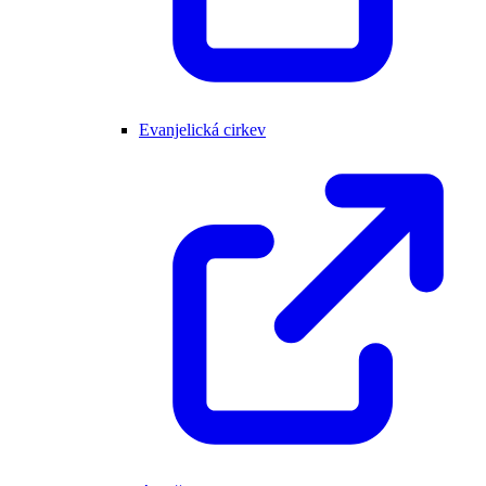
Evanjelická cirkev